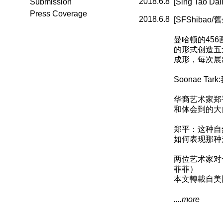
2018.6.8
Submission
[Sing Ta
Press Coverage
2018.6.8
[SFShib
曼哈顿的45
的形式创造五
成形，每次展
Soonae
华裔艺术家郑
和体会到的大
郑平：这种自
如何表现那种
两位艺术家对
菲菲）
本文轉載自美
....more