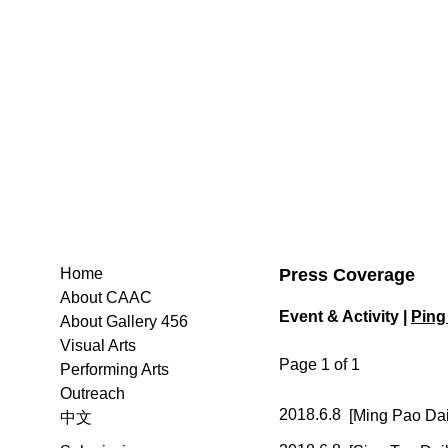
Press Coverage
Home
About CAAC
Event & Activity |
Ping
About Gallery 456
Visual Arts
Page 1 of 1
Performing Arts
Outreach
2018.6.8
[Ming Pao
中文