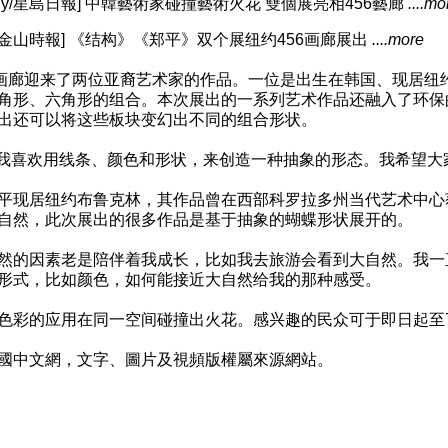
o Daily/星島日報] 中韓藝術家碰撞藝術火花 雙個展亮相456藝廊
....mo
ao/舊金山時報] 《结构》《郑平》双个展纽约456画廊展出
....more
6画廊迎来了两位亚裔艺术家的作品。一位是出生在韩国、现居纽约的S
角形、六角形的组合。本次展出的一系列艺术作品还融入了环保
出还可以将这些板块变幻出不同的组合形状。
 Tark:我喜欢用线条、颜色和形状，来创造一种抽象的形态。我希
平现居纽约布鲁克林，其作品曾在西部科罗拉多州当代艺术中心
自然，此次展出的很多作品是基于抽象的蝴蝶形状展开的。
然的因素老是陪伴着我成长，比如我去旅游会看到大自然。我一
形式，比如颜色，如何能接近大自然给我的那种感受。
色彩的应用在同一空间碰撞出火花。感兴趣的民众可于即日起至7月
國中文網，文字、圖片及視頻版權屬來源網站。