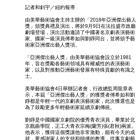
記者和釗宇／紐約報導
由美華藝術協會主持主辦的「2018年亞洲傑出藝人
獎」頒獎典禮及演出，將於9月9日在法拉盛市政廳
劇場登場，演出活動邀請了中國著名京劇表演藝術
家、國家一級演員傅希如與劉錚同台，並將頒予藝
術家亞洲傑出藝人獎項。
「亞洲傑出藝人獎」由美華藝術協會設立於1981
年，旨在獎勵各藝術領域具有權威性的表演藝術
家，以及對推動亞洲藝術發展有特殊貢獻的有識之
士。
美華藝術協會4日舉辦記者會，行政總監周龍章表
示，本屆「亞洲傑出藝人獎」的獲獎者傅希如和劉
錚都是年輕一代的京劇表演藝術家，此次獲選也是
為了鼓勵更多年輕藝術家延續京劇傳統。
劉錚是中國國家京劇院的優秀青衣演員，畢業於北
京戲曲學院，正工大青衣宗梅(蘭芳)張(君秋)兩派。
他表示，獲得這個獎讓他非常激動，能有今天的成
就，要感謝家人的支持和師傅的教導，從事京劇藝