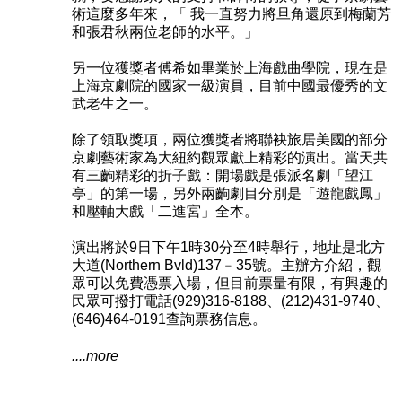
術這麼多年來，「 我一直努力將旦角還原到梅蘭芳
和張君秋兩位老師的水平。」
另一位獲獎者傅希如畢業於上海戲曲學院，現在是
上海京劇院的國家一級演員，目前中國最優秀的文
武老生之一。
除了領取獎項，兩位獲獎者將聯袂旅居美國的部分
京劇藝術家為大紐約觀眾獻上精彩的演出。當天共
有三齣精彩的折子戲：開場戲是張派名劇「望江
亭」的第一場，另外兩齣劇目分別是「遊龍戲鳳」
和壓軸大戲「二進宮」全本。
演出將於9日下午1時30分至4時舉行，地址是北方
大道(Northern Bvld)137﹣35號。主辦方介紹，觀
眾可以免費憑票入場，但目前票量有限，有興趣的
民眾可撥打電話(929)316-8188、(212)431-9740、
(646)464-0191查詢票務信息。
....more