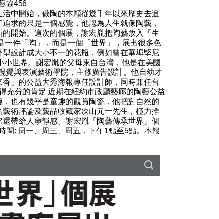
協456
生活中開始，做陶的本願從幾千年以來歷史去追
所追求的只是一個感覺，他認為人生就像陶藝，
新的開始。這次的個展，謝宏胤把陶藝放入「生
是一件「陶」，而是一個「世界」，展出很多色
外型設計成大小不一的花瓶，例如曾在華埠堅尼
在那個小小世界。謝宏胤的父母來自台灣，他是在美國
sity 視覺與表演藝術學院，主修廣告設計。他自幼才
來香」的公益大秀海報專任設計師，同時兼任台
得充分的肯定 近期在紐約市政廳藝廊的陶藝公益
碗，也有幾乎是童趣的觀賞陶瓷，他把對自然的
名藝術評論及藝品收藏家次山元一先生，極力推
它還帶給人寧靜感。謝宏胤「陶藝傳承世界」個
r)，開放時間: 周一、周三、周五，下午1點至5點。本報