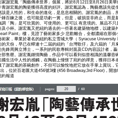
家謝宏胤「陶藝傳承世界」個展，將於8月12日至8月26日美華藝
年青謝宏胤的陶瓷獲得高度的好評。謝宏胤認為，陶藝應該先從
應該是人性的，和生命的進化，是息息相關的。謝宏胤的創品，
千錘百鍊之後，也可能是功虧一簣，但是，破損並非終止，而是
強調「陶」是可欣賞的、可使用的、更可以 有意境的。展品不只
壺及小杯。謝宏胤又把紐約過去的一些著名建築物地標，以建築
earl Paint」樓，見證了藝術家多少 悲歡離合，全都濃縮
術家，畢業於著名的紐約私立雪城大學（ Syracuse Univer
術的天份，早已在蟬連十二屆的紐約「台灣歌仔」及六屆的「月
的先鋒周興立博士，一系列的民歌專輯封面及CD內容設計者，贏
全部售罄。謝宏胤鍾情陶藝，作品中可以看到似曾相識的溫馨壼
美國生活中人性的感觸，在陶藝上憧憬了宛約的禪意，獲得日本
藏了謝宏胤的茶碗創作，不但可以愉悅地把它放在手掌上賞玩，
出，位於百老匯大道456號3樓 (456 Broadway,3rd Floo
紐約報道