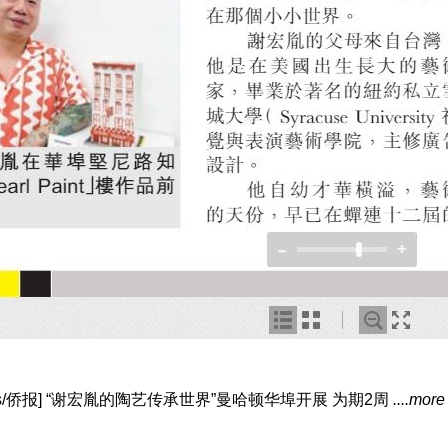
Press/侨报] “谢宏胤的陶艺传承世界”曼哈顿华埠开展 为期2周
....more