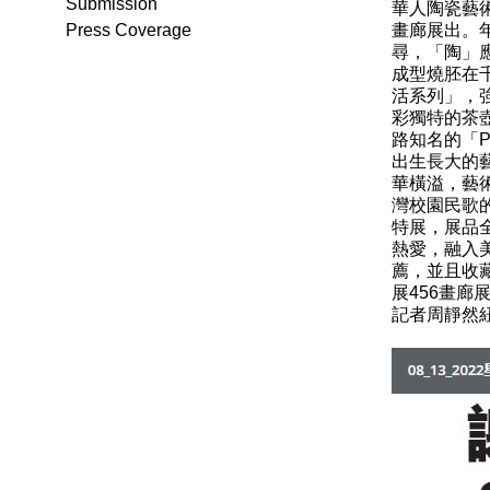
Submission
華人陶瓷藝術
Press Coverage
畫廊展出。
尋，「陶」
成型燒胚在
活系列」，
彩獨特的茶
路知名的「P
出生長大的藝
華橫溢，藝
灣校園民歌
特展，展品
熱愛，融入
薦，並且收
展456畫廊展
記者周靜然