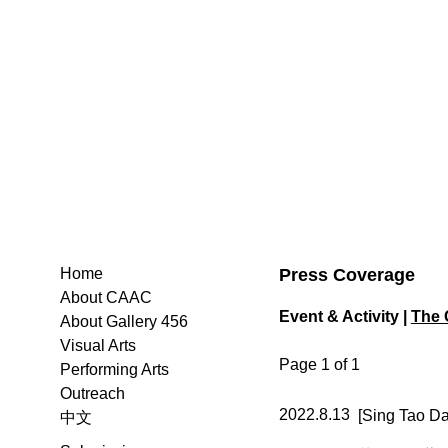
Press Coverage
Home
About CAAC
Event & Activity |
The 
About Gallery 456
Visual Arts
Page 1 of 1
Performing Arts
Outreach
2022.8.13
[Sing T
中文