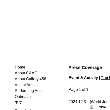
Press Coverage
Home
About CAAC
Event & Activity |
The 
About Gallery 456
Visual Arts
Page 1 of 1
Performing Arts
Outreach
2024.12.3
[World 
中文
公
....more