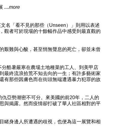
開展
....more
其英文名「看不見的那些（Unseen）」則用以表述
，觀者可於現場的十餘幅作品中感受到最直觀的
的艱難與心酸，甚至悄無聲息的死亡，卻並未曾
從不分酷暑嚴寒在農場土地種菜的工人、到美甲店
到最終流浪拾荒不知去向的一生；有許多藝術家
還有那些因膚色而在街頭無端遭遇暴力犯罪的故
間激發的仇亞勢潮密不可分。來美國的前20年，二人的
思與揭露。然而疫情卻打破了華人社區相對的平
目睹身邊人所遭遇的歧視，也便為這一展覽和相