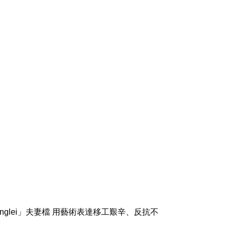
y Honglei」夫妻檔 用藝術表達移工艱辛、反抗不