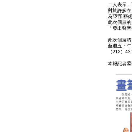
二人表示，
對於許多在
為亞裔 藝
此次個展的
「發出聲音
此次個展將
至週五下午
（212）431
本報記者孟