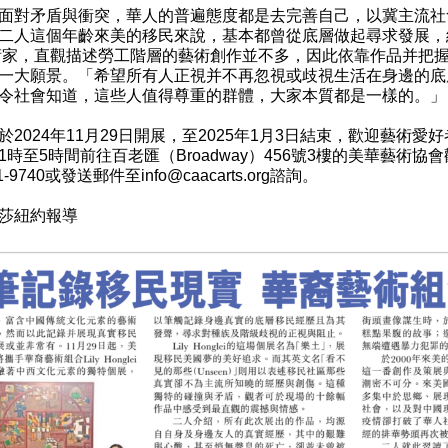
面對矛盾與衝突，華人的普遍態度都是去完善自己，以冀主流社
二人這個年齡來美的移民來說，基本都曾從底層做起尋求發展，
術家，直觀描述勞工階層的藝術創作並不多，因此依靠作品并把
一大願景。「希望所有人正視并不再忽視或歧視生活在身邊的底
令社會知道，這些人值得尊重的群體，大家本質都是一樣的。」
於2024年11月29日開展，至2025年1月3日結束，歡迎藝
1時至5時間前往百老匯（Broadway）456號3樓的美華藝
-9740或發送郵件至info@caacarts.org諮詢。
莎紐約報導