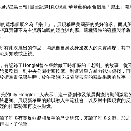
Tao Daily/星島日報] 畫筆記錄移民現實 華裔藝術組合個展「樂土」
onglei的這場個展名為「樂土」，展現移民美國夢的美好追求。而
些真實卻不為主流所知曉的經歷與創傷。這種獨特的碰撞與矛盾
。
所有此次展出的作品，均源自自身及身邊友人的真實經歷，其中
流所知曉或正視。
，有記錄了Honglei曾在餐館做工時相識的「老劉」的故事，
館服務員、到中央公園街頭按摩、到遭遇警方暴力執法傷殘，再
於街頭畫像謀生時，於午夜領取披薩店丟棄的糕點果腹的故事；
來美的Lily Honglei二人表示，這一番創作及策展與疫情期
於思鄉、展現新移民的難以融入主流社會，以及對中國現實的反
經的排華勢頭再次被點燃。
讀了許多有關反亞裔和反華的歷史研究，閱讀了許多文獻。加之
作埋下了伏筆。