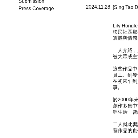
Submission
2024.11.28
[Sing 
Press Coverage
Lily H
移民社區那
震撼與情感
二人介紹，
被大眾或主
這些作品中
員工、到餐
在初來乍到
事。
於2000年
創作多集中
靜生活，曾
二人就此習
關作品的創