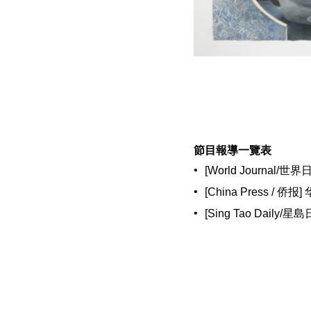
節目報導一覽表
•
[World Journa
•
[China Press
•
[Sing Tao Da