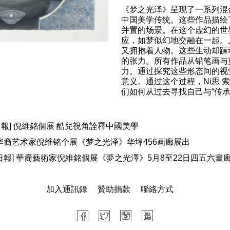
《梦之光泽》呈现了一系列混
中国美学传统。这些作品描绘
并置的场景。在这个虚幻的世
应，如梦似幻地交融在一起。
又拥抱着人物。这些生动却躁
的张力。所有作品从铅笔画与
力。通过探究这些形态间的视
意义。通过这个过程，Ni思
们如何从过去寻找自己与“传承
l/世界日報] 倪維銘個展 酷兒視角詮釋中國美學
 / 侨报] 华裔艺术家倪维铭个展《梦之光泽》华埠456画廊展出
ily/星島日報] 華裔藝術家倪維銘個展《夢之光澤》5月8至22日四五六畫
加入通訊錄
贊助捐款
聯絡方式