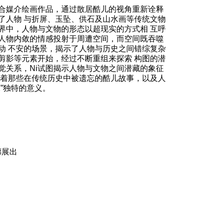
合媒介绘画作品，通过散居酷儿的视角重新诠释
了人物 与折屏、玉坠、供石及山水画等传统文物
界中，人物与文物的形态以超现实的方式相 互呼
人物内敛的情感投射于周遭空间，而空间既吞噬
动 不安的场景，揭示了人物与历史之间错综复杂
剪影等元素开始，经过不断重组来探索 构图的潜
觉关系，Ni试图揭示人物与文物之间潜藏的象征
 索着那些在传统历史中被遗忘的酷儿故事，以及人
”独特的意义。
廊展出