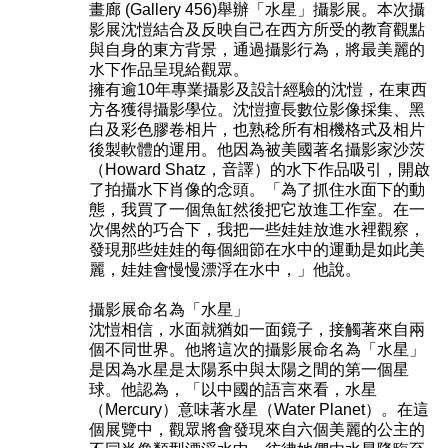
畫廊 (Gallery 456)舉辦「水星」攝影展。本次攝
影展沈愷結合及反映自己在西方所受的教育觀點
與自身的東方背景，通過攝影行為，將最美麗的
水下作品呈現給觀眾。
擁有逾10年專業攝影及設計經驗的沈愷，在東西
方各獲得攝影學位。沈愷擅長數位影像採集、黑
白及彩色膠卷相片，也熟稔所有相機格式及相片
後製軟體的運用。他因為被美國著名攝影家沙茨
（Howard Shatz，音譯）的水下作品吸引，開啟
了拍攝水下肖像的念頭。「為了抓住水面下的動
態，我買了一個魚缸然後把它放進工作室。在一
次偶然的巧合下，我把一些娃娃放進水裡觀察，
發現那些娃娃的每個細節在水中的運動是如此美
麗，娃娃會慢慢漂浮在水中，」他說。
攝影展命名為「水星」
沈愷相信，水面就猶如一面鏡子，接觸著來自兩
個不同世界。他將這次的攝影展命名為「水星」
是因為水星是太陽系中與太陽之間的第一個星
球。他認為，「以中國的語言來看，水星
（Mercury）意味著水星（Water Planet）。在這
個展覽中，觀眾將會發現來自六個美麗的公主的