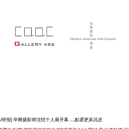
Press/侨报] 华裔摄影师沈恺个人展开幕
....點選更多訊息