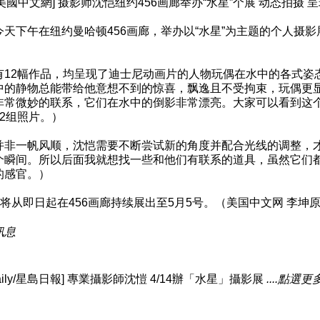
sion/美國中文網] 摄影师沈恺纽约456画廊举办“水星”个展 动态拍
今天下午在纽约曼哈顿456画廊，举办以“水星”为主题的个人摄
有12幅作品，均呈现了迪士尼动画片的人物玩偶在水中的各式姿
中的静物总能带给他意想不到的惊喜，飘逸且不受拘束，玩偶更
非常微妙的联系，它们在水中的倒影非常漂亮。大家可以看到这
2组照片。）
并非一帆风顺，沈恺需要不断尝试新的角度并配合光线的调整，
个瞬间。所以后面我就想找一些和他们有联系的道具，虽然它们
的感官。）
展将从即日起在456画廊持续展出至5月5号。（美国中文网 李坤原
訊息
o Daily/星島日報] 專業攝影師沈愷 4/14辦「水星」攝影展
....點選