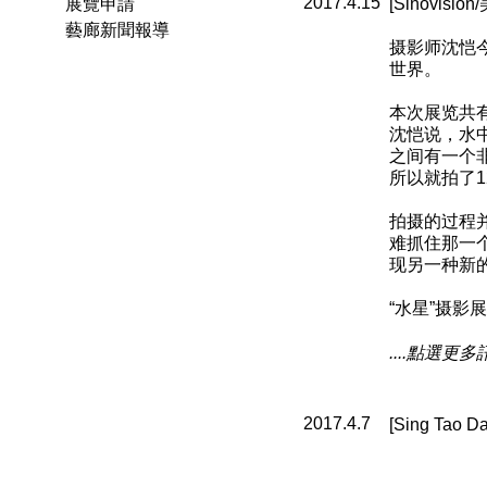
2017.4.15
展覽申請
[Sinovi
藝廊新聞報導
摄影师沈恺
世界。
本次展览共
沈恺说，水
之间有一个
所以就拍了1
拍摄的过程
难抓住那一
现另一种新
“水星”摄影
....點選更多
2017.4.7
[Sing Ta