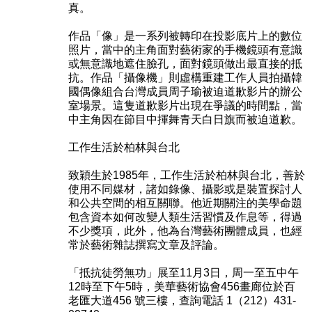
真。
作品「像」是一系列被轉印在投影底片上的數位
照片，當中的主角面對藝術家的手機鏡頭有意識
或無意識地遮住臉孔，面對鏡頭做出最直接的抵
抗。作品「攝像機」則虛構重建工作人員拍攝韓
國偶像組合台灣成員周子瑜被迫道歉影片的辦公
室場景。這隻道歉影片出現在爭議的時間點，當
中主角因在節目中揮舞青天白日旗而被迫道歉。
工作生活於柏林與台北
致穎生於1985年，工作生活於柏林與台北，善於
使用不同媒材，諸如錄像、攝影或是裝置探討人
和公共空間的相互關聯。他近期關注的美學命題
包含資本如何改變人類生活習慣及作息等，得過
不少獎項，此外，他為台灣藝術團體成員，也經
常於藝術雜誌撰寫文章及評論。
「抵抗徒勞無功」展至11月3日，周一至五中午
12時至下午5時，美華藝術協會456畫廊位於百
老匯大道456 號三樓，查詢電話 1（212）431-