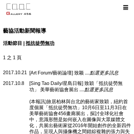
藝協活動新聞報導
活動節目 |
抵抗徒勞無功
1 之 1 頁
2017.10.21
[Art Forum/藝術論壇] 致颖
....點選更多訊息
2017.10.8
[Sing Tao Daily/星島日報] 致穎「抵抗徒勞無
功」 美華藝術協會展出
....點選更多訊息
(本報訊)旅居柏林與台北的藝術家致穎，紐約首
度個展「抵抗徒勞無功」10月6日至11月3日在
美華藝術協會456畫廊展出，探討全球化社會
中，意識形態是如何嵌入在圖像與大眾媒體文
化，共展出藝術家從2016年開始創作的全新四件
作品，呈現人與攝像機之間錯綜複雜的張力與失