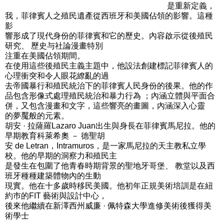
是重新定義，
我，菲律賓人之殖民遺產從西班牙和美國佔領的影響。這種
影
響形成了現代身份的菲律賓和它的歷史。內容啟示從後殖民
研究、 歷史与社論漫畫特別
注重在美國佔領期間。
在使用這些後殖民主義主題中，他設法創建標記菲律賓人的
心理衝突和令人眼花繚亂的過
去帝國暴行和殖民統治下的菲律賓人民身份的後果。他的作
品包含形像式處理殖民統治和暴力行為 ；內涵立體與平面合
併，又包含漫畫和文字，這些響亮的畫圖，內涵深入心靈
的夢魘般的元素。
胡安 · 拉薩羅Lazaro Juan出生與身長在菲律賓馬尼拉。他的
早期教育科萊希奧 － 德聖胡
安 de Letran，Intramuros，是一家馬尼拉的天主教私立學
校。他的早期的洞察力和殖民主
是發生在包圍了他青春時期背景的聖地牙哥堡、 教堂以及西
班牙種種建築體物內的生動
現實。他在十多歲時移民美國。他初年正規美術培訓是在紐
約巿的FIT 藝術與設計中心，
後來他繼續在新澤西州威廉 · 佩特森大學進修美術後獲得美
術學士