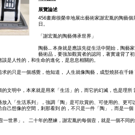
展覽論述
456畫廊很榮幸地展出藝術家謝宏胤的陶藝個展, 展
日。
「謝宏胤的陶藝傳承世界」
陶藝... 本身就是應該先從生活中開始，陶
藝術品，要強加觀賞者的認同，著實違背了初
陶」應該是人性的，和生命的進化，是息息相關的。
追求的只是一個感覺，他知道， 人生就像陶藝，成型燒胚在千錘 
。
外人類的文明中，本來就是用來「生活」的，而它的幻滅，也是理所 
放入「生活系列」，強調「陶」是可欣賞的、可使用的、更可以 有
給自己想像的空間，剎那看到 的，不只是一件「陶」，而是一個
一壼一世界」。 二十年的歷練，謝宏胤的每個壼，就是一個不同