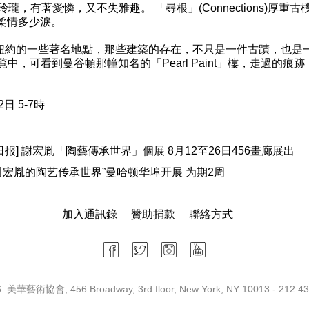
) 這件玲瓏，有著愛憐，又不失雅趣。 「尋根」(Connections
多少柔情多少淚。
紐約的一些著名地點，那些建築的存在，不只是一件古蹟，也是一
覧中，可看到曼谷頓那幢知名的「Pearl Paint」樓，走過的
日 5-7時
ly/星岛日报] 謝宏胤「陶藝傳承世界」個展 8月12至26日456畫廊展出
侨报] “谢宏胤的陶艺传承世界”曼哈顿华埠开展 为期2周
加入通訊錄
贊助捐款
聯絡方式
 美華藝術協會, 456 Broadway, 3rd floor, New York, NY 10013 - 212.43