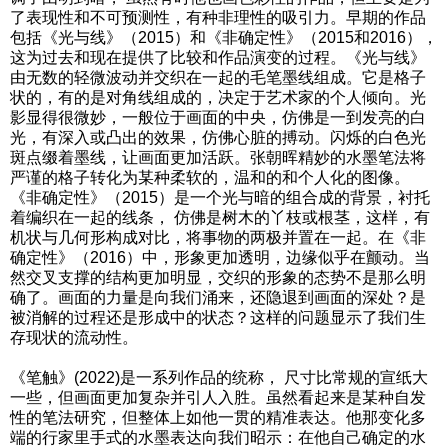
了表现性和不可预测性，有种非理性的吸引力。早期的作品
包括《光与线》（2015）和《非确定性》（2015和2016），
这为过去和现在提供了比较和作品演变的过程。《光与线》
由无数的轻微波动并交织在一起的毛笔墨线组成。它是格子
状的，有的是对角线组成的，决定于艺术家的个人倾向。光
影显得很微妙，一般位于画面的中央，仿佛是一到发亮的白
光，有深入或凸出的效果，仿佛心脏的搏动。闪烁的白色光
斑点缀着墨线，让画面更加活跃。张朝晖精妙的水墨笔法将
严谨的格子转化为某种柔软的，温和的和个人化的图像。
《非确定性》（2015）是一个光与暗的组合成的背景，衬托
着编织在一起的线条， 仿佛是树木的丫枝或根茎，这样，有
机状与几何形构成对比，将事物的两极并置在一起。在《非
确定性》（2016）中，形象更加透明，边缘似乎在颤动。当
然交叉支撑的结构更加明显，交织的形象的态势不是那么明
确了。画面的力量是向我们涌来，还隐退到画面的深处？是
被消解的过程还是形成中的状态？这样的问题显示了我们生
存现状的流动性。
《笔触》(2022)是一系列作品的统称， 尺寸比常规的宣纸大
一些，但画面更加复杂并引人入胜。虽然看起来是某种自发
性的笔法研究，但整体上如他一贯的精准表达。他那变化多
端的行家里手式的水墨表达向我们昭示：在他自己确定的水