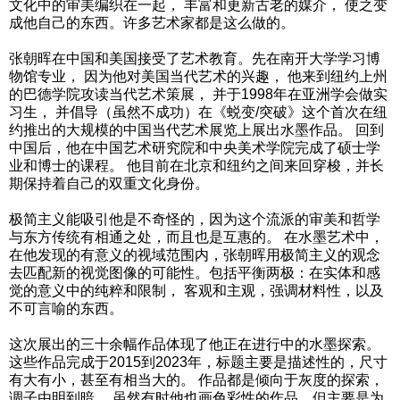
文化中的审美编织在一起， 丰富和更新古老的媒介， 使之变
成他自己的东西。许多艺术家都是这么做的。
张朝晖在中国和美国接受了艺术教育。先在南开大学学习博
物馆专业， 因为他对美国当代艺术的兴趣， 他来到纽约上州
的巴德学院攻读当代艺术策展， 并于1998年在亚洲学会做实
习生， 并倡导（虽然不成功）在《蜕变/突破》这个首次在纽
约推出的大规模的中国当代艺术展览上展出水墨作品。 回到
中国后，他在中国艺术研究院和中央美术学院完成了硕士学
业和博士的课程。 他目前在北京和纽约之间来回穿梭，并长
期保持着自己的双重文化身份。
极简主义能吸引他是不奇怪的，因为这个流派的审美和哲学
与东方传统有相通之处，而且也是互惠的。 在水墨艺术中，
在他发现的有意义的视域范围内，张朝晖用极简主义的观念
去匹配新的视觉图像的可能性。包括平衡两极：在实体和感
觉的意义中的纯粹和限制， 客观和主观，强调材料性，以及
不可言喻的东西。
这次展出的三十余幅作品体现了他正在进行中的水墨探索。
这些作品完成于2015到2023年，标题主要是描述性的，尺寸
有大有小，甚至有相当大的。 作品都是倾向于灰度的探索，
调子由明到暗， 虽然有时他也画色彩性的作品，但主要是为