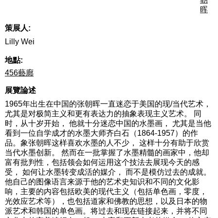
晖
策展人:
Lilly Wei
地點:
456藝廊
展覽論述
1965年出生在中国的张朝晖一直迷恋于美国的现/当代艺术，
尤其是对极简主义和更有表达力的抽象表现主义艺术。 同
时，从十岁开始， 他就十分迷恋中国的水墨画， 尤其是当他
看到一位自学成才的水墨大师齐白石（1864-1957）的作
品。象张朝晖这样喜欢水墨的人不少， 这样十分有助于欣赏
当代水墨创新。 然而在一批掌握了水墨精髓的画家中，他却
富有批判性，包括领会如何运用这个技法去展现今天的感
受， 如何让水墨转变成活的媒介， 而不是模仿过去的成就。
他自己的图像语言来源于他的艺术史知识和不同的文化影
响，主要的内容包括欧美的现代主义（包括单色画，零度，
光效应艺术等），也包括道家和佛教的思想，以及日本的物
派艺术和韩国的单色画。将过去和现在链接起来，并将不同