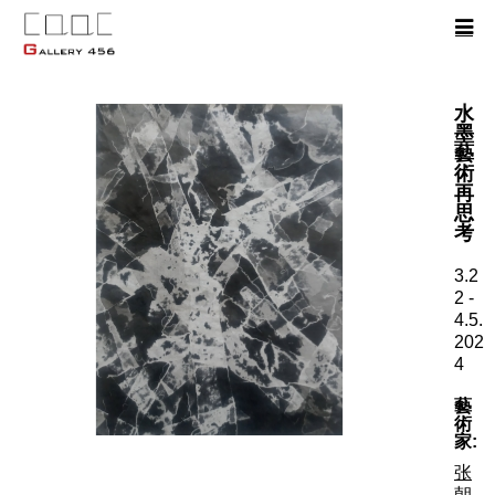
水
墨
藝
術
再
思
考
3.2
2 -
4.5.
202
4
藝
術
家:
张
朝