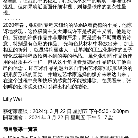
格画面，在混乱中的稳定，转换成不安中的脆弱，非理性和
混乱。但如果凑近画面仔细审视，则都是秩序的复杂性呈
现。
¬¬¬¬¬¬
2020年春，张朝晖专程来纽约的MoMA看贾德的个展，他惊
讶地发现，这位极简主义大师或许不是极简主义者。他是对
的。贾德的许多作品并非那样严肃，而是拥有不期而遇的诗
意，特别是有色彩的作品。 光与色从材料中释放出来， 加上
相互的折射， 就显得绚丽迷人，让单纯的工业化制作的盒子
转化成某种释放预料不到的美的器品。 虽然张朝晖作品所使
用的材质并不一样，但从这个角度看贾德的作品确认了他自
己的信念， 即艺术作品的魅力来自于由艺术家知识和经验的
积累所形成的直觉，并通过艺术家选择的媒介来表达出来，
在这个过程中美和快乐的感觉并不能被排除。在我看来，张
朝晖的艺术观众也可以得出相似的结论。
Lilly Wei
藝術家座談：2024年 3 月 22 日 星期五 下午5:30 - 6:00pm
開幕酒會： 2024 年 3 月 22 日 星期五 下午 5 - 7 點
節目報導一覽表
•