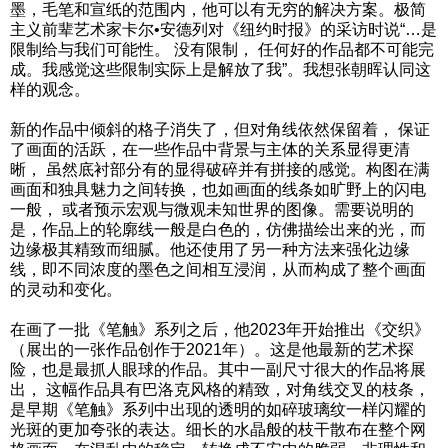
墨，毛笔和宣纸的范围内，他可以有无穷的解决方案。极简
主义前辈艺术家卡尔•安德列对《纽约时报》的采访时说“…是
限制给与我们可能性。 没有限制， 任何好的作品都不可能完
成。我感觉这些限制实际上是解放了我”。我想张朝晖认同这
样的观念。
新的作品中倾斜的格子消失了，但对角线依然保留着， 保证
了画面的活跃，在一些作品中背景与主体的关系显得更清
晰， 虽然底衬部分有的显得破碎并有拼接的感觉。构图在满
画面和独具魅力之间转换，也如画面的线条如旷野上的闪电
一般， 或者预示宏观与微观未知世界的图像。需要说明的
是，作品上的轮廓线一般是白色的，仿佛描绘出来的光，而
边缘极其精致而细腻。他还使用了另一种方法来强化边缘
线，即不同浓度的墨色之间相互浸润，从而构成了整个画面
的灵动和变化。
在画了一批《笔触》系列之后，他2023年开始推出《交织》
（展出的一张作品创作于2021年）。这是他最新的艺术探
险，也是最抓人眼球的作品。其中一副尺寸很大的作品将展
出， 这幅作品具有巴洛克风格的精致，对角线交叉的枝条，
是早期《笔触》系列中出现的透明的如碎玻璃纹一样闪耀的
光斑的更加夸张的表达。细长的水晶般的枝干散布在整个网