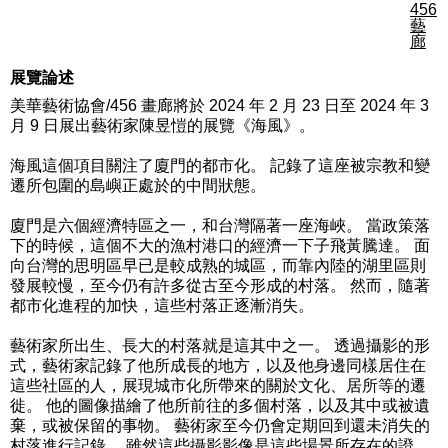
456
藝
廊
展覽論述
美華藝術協會/456 畫廊將於 2024 年 2 月 23 日至 2024 年 3
月 9 日展出藝術家陳昱愷的展覽《海風》。
海風這個項目關注了廈門的都市化。 記錄了這座被宗教和變
遷所包圍的島嶼正處於的中間狀態。
廈門是六個經濟特區之一，和台灣隔著一座海峽。 當政策落
下的時候，這個不大的漁村港口的經濟一下子飛黃騰達。 面
向台灣的思明區早已是較成熟的城區，而靠內陸的湖里區則
發展較慢，至今仍有許多從古至今形成的村落。 然而，隨著
都市化進程的加快，這些村落正逐漸消失。
藝術家所出生、長大的村落就是這其中之一。 透過攝影的形
式，藝術家記錄了他所成長的地方，以及他身邊同樣居住在
這些社區的人，展現城市化所帶來的關於文化、居所等的遷
徙。 他的圖像描繪了他所前往的多個村落，以及其中或被遺
棄，或被保留的事物。 藝術家至今仍會定期回到還未消失的
村落進行記錄。 雖然這些攝影影像是這些場景所存在的證