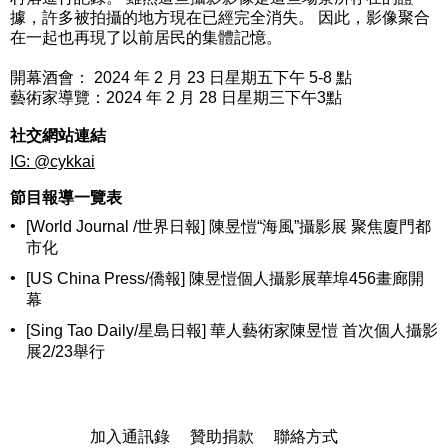
據，許多被拍攝的地方現在已經完全消失。 因此，影像聚合
在一起也再現了以前居民的集體記憶。
開幕酒會： 2024 年 2 月 23 日星期五下午 5-8 點
藝術家導覽：2024 年 2 月 28 日星期三下午3點
社交網站連結
IG: @cykkai
節目報導一覽表
•
[World Journal /世界日報] 陳昱愷“海風”攝影展 聚焦廈門都
市化
•
[US China Press/僑報] 陳昱愷個人攝影展華埠456畫廊開
幕
•
[Sing Tao Daily/星島日報] 華人藝術家陳昱愷 首次個人攝影
展2/23舉行
加入通訊錄
贊助捐款
聯絡方式