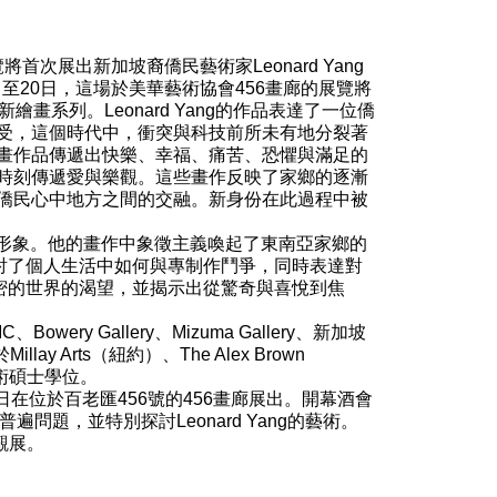
rt》展覽將首次展出新加坡裔僑民藝術家Leonard Yang
日至20日，這場於美華藝術協會456畫廊的展覽將
繪畫系列。Leonard Yang的作品表達了一位僑
受，這個時代中，衝突與科技前所未有地分裂著
畫作品傳遞出快樂、幸福、痛苦、恐懼與滿足的
時刻傳遞愛與樂觀。這些畫作反映了家鄉的逐漸
僑民心中地方之間的交融。新身份在此過程中被
動物形象。他的畫作中象徵主義喚起了東南亞家鄉的
討了個人生活中如何與專制作鬥爭，同時表達對
密的世界的渴望，並揭示出從驚奇與喜悅到焦
Bowery Gallery、Mizuma Gallery、新加坡
Arts（紐約）、The Alex Brown
藝術碩士學位。
20日在位於百老匯456號的456畫廊展出。開幕酒會
問題，並特別探討Leonard Yang的藝術。
觀展。