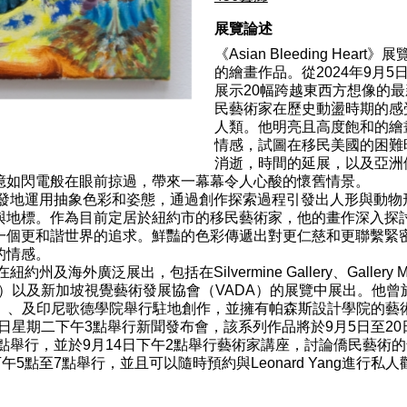
展覽論述
《Asian Bleeding Hea
的繪畫作品。從2024年9月5
展示20幅跨越東西方想像的最新
民藝術家在歷史動盪時期的感
人類。他明亮且高度飽和的繪
情感，試圖在移民美國的困難
消逝，時間的延展，以及亞洲
憶如閃電般在眼前掠過，帶來一幕幕令人心酸的懷舊情景。
g自由且自發地運用抽象色彩和姿態，通過創作探索過程引發出人形與
與地標。作為目前定居於紐約市的移民藝術家，他的畫作深入探
一個更和諧世界的追求。鮮豔的色彩傳遞出對更仁慈和更聯繫緊
的情感。
在紐約州及海外廣泛展出，包括在Silvermine Gallery、Gallery MC、
以及新加坡視覺藝術發展協會（VADA）的展覽中展出。他曾於Millay 
愛荷華州）、及印尼歌德學院舉行駐地創作，並擁有帕森斯設計學院的
將於9月3日星期二下午3點舉行新聞發布會，該系列作品將於9月5日至
點舉行，並於9月14日下午2點舉行藝術家講座，討論僑民藝術的普遍
午5點至7點舉行，並且可以隨時預約與Leonard Yang進行私人