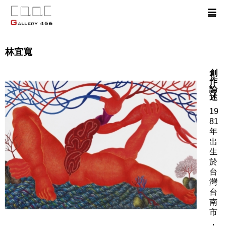
林宜寬
創
作
論
述
19
81
年
出
生
於
台
灣
台
南
市
，