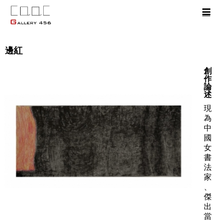
邊紅
創
作
論
述
現
為
中
國
女
書
法
家
、
傑
出
當