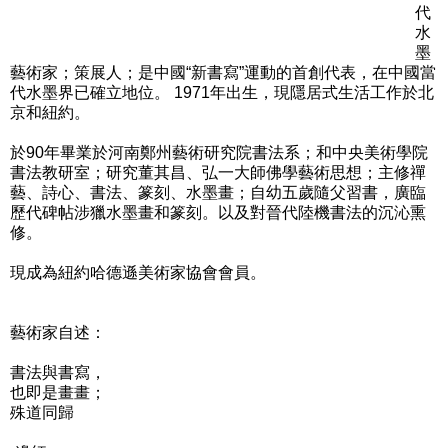
代
水
墨
藝術家；策展人；是中國“新書寫”運動的首創代表，在中國當
代水墨界已確立地位。 1971年出生，現隱居式生活工作於北
京和紐約。
於90年畢業於河南鄭州藝術研究院書法系；和中央美術學院
書法教研室；研究董其昌、弘一大師佛學藝術思想；主修禪
藝、詩心、書法、篆刻、水墨畫；自幼五歲隨父習書，廣臨
歷代碑帖涉獵水墨畫和篆刻。以及對晉代陸機書法的沉沁熏
修。
現成為紐約哈德遜美術家協會會員。
藝術家自述：
書法與書寫，
也即是畫畫；
殊道同歸