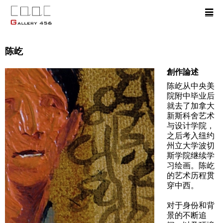
陈屹
創作論述
陈屹从中央美
院附中毕业后
就去了加拿大
新斯科舍艺术
与设计学院，
之后考入纽约
州立大学波切
斯学院继续学
习绘画。陈屹
的艺术历程贯
穿中西。
对于身份和背
景的不断追