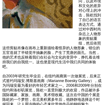
问，以及环境
和文化的差异
对心理上的冲
击，陈屹找到
了自己的语言
表达方式。通
过对中西时尚
杂志上人物形
象的剪贴重
组，然后依照
这些剪贴肖像在画布上重新描绘着怪异的人物形象，错位的
五官造就了半错觉半抽象的脸，产生了荒唐的面孔。当然，
他的艺术也反映着我们在社会与文化的变异中，挣扎着去维
持我们的自我统一。这也便是现代生活中我们共同的体验
吧。
自2003年研究生毕业后，在纽约画廊第一次做展览，后来正
式签约玛瑞安.博斯基画廊（Marianne Boesky Gallery），成
为玛瑞安最为看好的年轻艺术家之一。2006和2009年分别在
纽约和洛杉矶展览，陈屹一直受到极大的欢迎，作品被许多
国际藏家、家族、画廊、美术馆收藏。这次在中国的个展是
陈屹的一个梦想，在北美积累多年后，他静静地选择这个时
候回来，让人用冷静的心态来欣赏他作品的独特魅力。