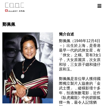
鄭佩佩
簡介自述
鄭佩佩（1946年12月4日
－）出生於上海，是香港
最早一代的武俠女星，有
「俠女」之稱。育有3女1
子，大女原麗淇，次女原
和珍，三女原子鏸和孻仔
原和玉。
鄭佩佩是首位華人獲得國
際獨立製片人協會的「金
武士獎」，縱橫影壇十多
年，拍過無數電影，近作
《臥虎藏龍》中的碧眼狐
狸一角，最令人記憶猶