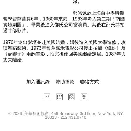
深。
鄭佩佩於上海自中學時期
曾學習芭蕾舞6年，1960年來港，1963年考入第二期「南國
實驗劇團」。畢業後進入邵氏公司當演員。其後在邵氏共拍
過廿部影片。
1970年退出影壇並赴美國結婚，婚後進入美國大學進修，攻
讀舞蹈藝術。1973年曾為嘉禾電影公司復出拍攝《鐵娃》及
《虎辮子》兩齣電影，拍完後便回美國繼續定居。1987年與
丈夫離婚。
加入通訊錄
贊助捐款
聯絡方式
©
2026 美華藝術協會, 456 Broadway, 3rd floor, New York, NY
10013 - 212.431.9740