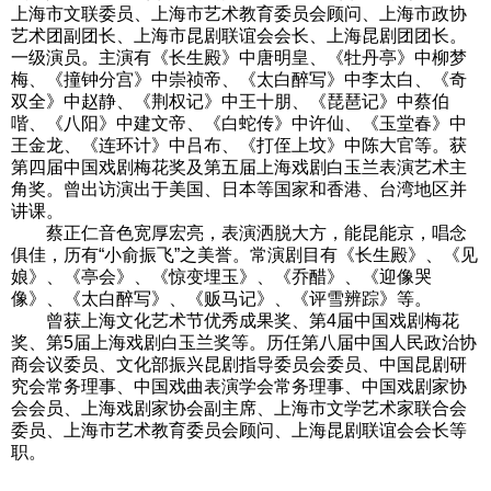
上海市文联委员、上海市艺术教育委员会顾问、上海市政协
艺术团副团长、上海市昆剧联谊会会长、上海昆剧团团长。
一级演员。主演有《长生殿》中唐明皇、《牡丹亭》中柳梦
梅、《撞钟分宫》中崇祯帝、《太白醉写》中李太白、《奇
双全》中赵静、《荆权记》中王十朋、《琵琶记》中蔡伯
喈、《八阳》中建文帝、《白蛇传》中许仙、《玉堂春》中
王金龙、《连环计》中吕布、《打侄上坟》中陈大官等。获
第四届中国戏剧梅花奖及第五届上海戏剧白玉兰表演艺术主
角奖。曾出访演出于美国、日本等国家和香港、台湾地区并
讲课。
蔡正仁音色宽厚宏亮，表演洒脱大方，能昆能京，唱念
俱佳，历有“小俞振飞”之美誉。常演剧目有《长生殿》、《见
娘》、《亭会》、《惊变埋玉》、《乔醋》、《迎像哭
像》、《太白醉写》、《贩马记》、《评雪辨踪》等。
曾获上海文化艺术节优秀成果奖、第4届中国戏剧梅花
奖、第5届上海戏剧白玉兰奖等。历任第八届中国人民政治协
商会议委员、文化部振兴昆剧指导委员会委员、中国昆剧研
究会常务理事、中国戏曲表演学会常务理事、中国戏剧家协
会会员、上海戏剧家协会副主席、上海市文学艺术家联合会
委员、上海市艺术教育委员会顾问、上海昆剧联谊会会长等
职。