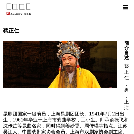
蔡正仁
簡
介
自
述
蔡
正
仁
，
男
，
上
海
昆剧团国家一级演员，上海昆剧团团长。1941年7月2日出
生，1961年毕业于上海市戏曲学校，工小生。师承俞振飞和
沈传芷等昆曲名家，同时得到姜妙香、周传瑛等指点。江苏
吴江人。中国戏剧家协会会员、上海市戏剧家协会副主席、