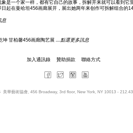
象是一个家一样，都有它自己的故事，拆解开来就可以看到它里头的
即日起在曼哈坦456画廊展开，展出她两年来创作可拆解组合的1
訊息
”乾坤 甘柏馨456画廊陶艺展
....點選更多訊息
加入通訊錄
贊助捐款
聯絡方式
 美華藝術協會, 456 Broadway, 3rd floor, New York, NY 10013 - 212.43