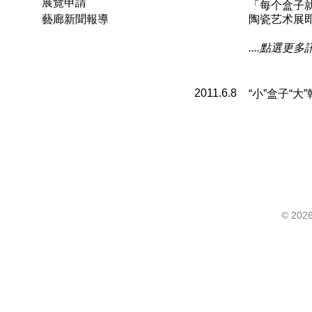
展覽申請
「每个盒子就
藝廊新聞報導
陶瓷艺术展
....點選更多
2011.6.8
“小”盒子“大
©
2026