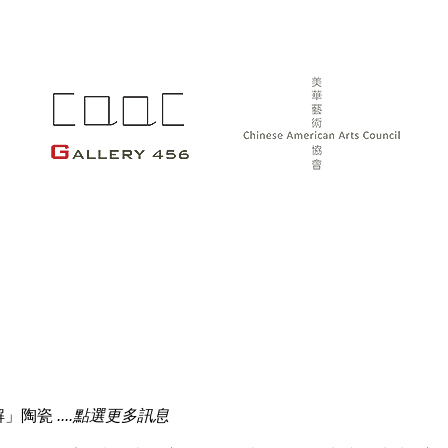
解」陶瓷
....點選更多訊息