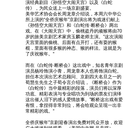
演经典剧目《孙悟空大闹天宫》以及《白蛇
传》，为民众送上一场京剧盛宴。
美华艺术协会会长周龙章介绍说，本周六中华公
所上演的“全侨庆猴年”京剧演出将为戏迷们献上
《孙悟空大闹天宫》和《白蛇传·断桥会》两出
戏。在《大闹天宫》中，偷桃盗丹的顽猴将由70
岁的旅美京剧艺术家房玉麟老师主演。”这次演闹
天宫里面的偷桃、后面有点开打，还有耍的猴
棍，里面有很多猴的神态、猴的样法。这就是为
了庆祝猴年。“
而在《白蛇传·断桥会》这出戏中，知名青年京剧
演员杨玲饰演小青，周龙章本人也将饰演白蛇。
担任本次演出艺术总顾问、京剧四大名旦之一的
荀慧生先生之子荀令言介绍说，《断桥会》作为
《白蛇传》当中最精彩的段落，演员们将以深厚
功底、精彩表演与专业唱功为到场的票友们演绎
这出催人泪下的感人爱情故事。”断桥这出戏有爱
有恨，拿捏得非常到位，将会给观众呈现一出非
常精彩的戏。“
全侨庆猴年”京剧迎春演出免费对民众开放，欢迎