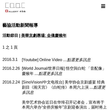
藝協活動新聞報導
活動節目 |
美華京劇專場: 全僑慶猴年
1 之 1 頁
2016.3.1
[Youtube] Online Video
....點選更多訊息
2016.2.26
[World Journal/世界日報] 悟空與白蛇 「音配像」
慶猴年
....點選更多訊息
2016.2.24
[SinoVision/中文电視台] 美华协会京剧盛宴 经典
剧目《闹天宫》《白蛇传》本周六上演
....點選更
多訊息
美华艺术协会近日在华埠召开记者会，宣布将于
本周六举办“全侨庆猴年”京剧迎春演出，届时将上