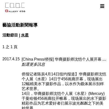
藝協活動新聞報導
活動節目 |
水星
1 之 1 頁
2017.4.15
[China Press/侨报] 华裔摄影师沈恺个人展开幕
....
點選更多訊息
侨报记者陈辰4月14日纽约报道】华裔摄影师沈恺
个人展《水星》14日于456画廊开幕，现场展出
12幅精美水下摄影作品，以水作为载体展示别样
艺术世界。
14日，华裔摄影师沈恺个人展《水星》(Mercury)
于曼哈顿456画廊拉开帷幕，现场展出的水下摄影
精彩作品为艺术爱好者们展示波光粼粼之下的美
妙世界。