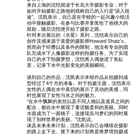
来自上海的沈恺就读于长岛大学摄影专业，对于
如何开始摄影之路他则戏称自己的入行是“误入歧
途”。沈凯表示，自己是在学校的一起兴趣小组活
动中接触摄影。在参与比赛并拿奖给了他很大的
鼓励，随后沈恺便开始了摄影之路。
针对本次展出的《水星》系列，沈恺表示自己的
创作灵感来源于喜爱的摄影师Howard Shatz’s。
然而由于经费以及条件的限制，他没有专业的团
队完成水下人像摄影这样的拍摄任务。为了实现
自己的水下拍摄梦想，沈恺将人偶放进了鱼缸
里，记录下水中光影变化的美丽瞬间。
谈到自己的作品，沈凯表示本组作品从拍摄到成
型经过了4个月的准备。对于拍摄主题，沈恺表示
女性的人偶在水中真切的展示了灵动的美感，同
时也展现了女性与水之间的魅力。
“在水中飘舞的发丝以及不同人物以及道具之间的
配合，都在水中展现了童话般柔和的美丽。同时
水面成为了一面镜子，连接现实与梦幻的同时展
现了别样世界的美丽。”沈凯说。
谈及未来未来计划，沈凯表示自己会继续在摄影
的路上走下去。接下来的计划将是将梦境拍摄成