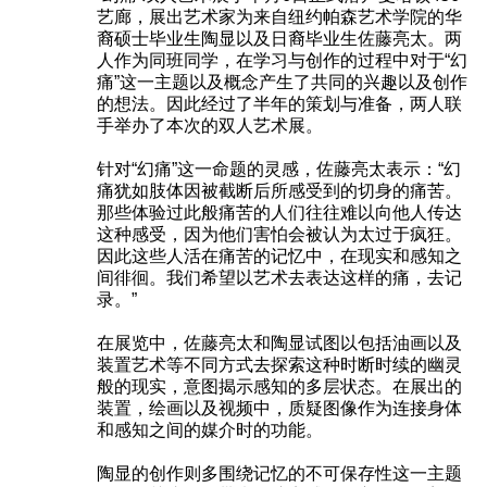
艺廊，展出艺术家为来自纽约帕森艺术学院的华
裔硕士毕业生陶显以及日裔毕业生佐藤亮太。两
人作为同班同学，在学习与创作的过程中对于“幻
痛”这一主题以及概念产生了共同的兴趣以及创作
的想法。因此经过了半年的策划与准备，两人联
手举办了本次的双人艺术展。
针对“幻痛”这一命题的灵感，佐藤亮太表示：“幻
痛犹如肢体因被截断后所感受到的切身的痛苦。
那些体验过此般痛苦的人们往往难以向他人传达
这种感受，因为他们害怕会被认为太过于疯狂。
因此这些人活在痛苦的记忆中，在现实和感知之
间徘徊。我们希望以艺术去表达这样的痛，去记
录。”
在展览中，佐藤亮太和陶显试图以包括油画以及
装置艺术等不同方式去探索这种时断时续的幽灵
般的现实，意图揭示感知的多层状态。在展出的
装置，绘画以及视频中，质疑图像作为连接身体
和感知之间的媒介时的功能。
陶显的创作则多围绕记忆的不可保存性这一主题