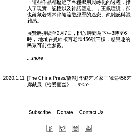
「這些作品都歷經了各種挪用與轉化的過程，摻
入了現實、記憶以及神話塑造」，王佩瑄說，卻
也蘊藏著經常伴隨流散經歷的迷戀、疏離感與混
雜感。
展覽將持續至2月7日，開放時間為下午3時至6
時， 地址在曼哈頓百老匯456號三樓，感興趣的
民眾可前往參觀。
....more
2020.1.11
[The China Press/僑報] 华裔艺术家王佩瑄456艺
廊献展《给爱丽丝》
....more
Subscribe
Donate
Contact Us