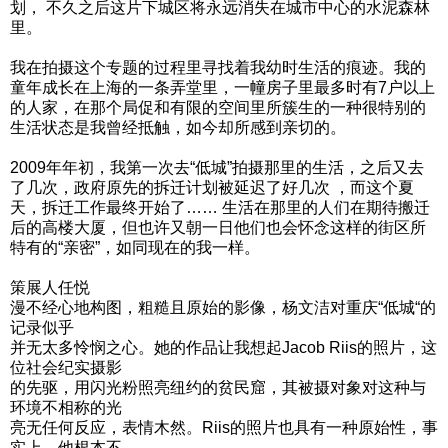
划， 不久之后这片下城区将永远消失在城市中心的水泥森林
里。
我在拍摄这个专题的过程里寻找着我幼时生活的痕迹。我的
童年成长在上海的一条弄堂里，一幢房子里最多时有7户以上
的人家，在那个局促和有限的空间里所簇生的一种很特别的
生活状态是我曾经抵触，如今却所感到亲切的。
2009年年初，我第一次去“低城”拍摄那里的生活，之后又去
了几次，政府原先的拆迁计划被延迟了好几次 ，而这个夏
天，拆迁工作最终开始了…… 生活在那里的人们在期待搬迁
后的高楼大厦，但也许又朝一日他们也会怀念这样的街区所
特有的“亲密”，如同现在的我一样。
策展人任悦
漫不经心地构图，粗糙且原始的影像，杨文洁对重庆“低城“的
记录似乎
并无太多怜悯之心。她的作品让我想起Jacob Riis的照片，这
位社会纪实摄影
的先驱，用闪光粉照亮纽约的贫民窟，其被摄对象对这种与
环境不相称的光
亮无任何反应，表情木然。Riis的照片也具有一种原始性，事
实上，他根本不