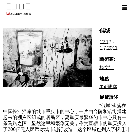
低城
12.17 -
1.7.2011
藝術家:
杨文洁
地點:
456藝廊
展覽論述
“低城”坐落在
中国长江沿岸的城市重庆市的中心，一片由台阶和沿街搭建
起来的棚户区组成的居民区，离重庆最繁华的市中心只有一
条马路之隔，显然这里和繁华无关，作为直辖市的重庆投入
了200亿元人民币对城市进行改造，这个区域也列入了拆迁计