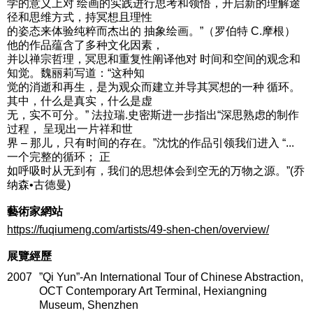
学的意义上对 绘画的实践进行思考和领悟，开启新的理解途
径和思维方式，持冥想且理性
的姿态来体验纯粹而杰出的 抽象绘画。”（罗伯特 C.摩根）
他的作品蕴含了多种文化因素，
并以禅宗哲理，冥思和重复性阐译他对 时间和空间的观念和
知觉。魏丽莉写道：“这种知
觉的消逝和再生，是为观众而建立并导其冥想的一种 循环。
其中，什么是真实，什么是虚
无，实不可分。” 法拉瑞.史密斯进一步指出“深思熟虑的制作
过程， 呈现出一片祥和世
界 – 那儿，只有时间的存在。”沈忱的作品引领我们进入 “...
一个完整的循环； 正
如呼吸时从无到有，我们的思想体会到空无的万物之源。”(乔
纳森•古德曼)
藝術家網站
https://fuqiumeng.com/artists/49-shen-chen/overview/
展覽經歷
2007
”Qi Yun”-An International Tour of Chinese Abstraction,
OCT Contemporary Art Terminal, Hexiangning
Museum, Shenzhen