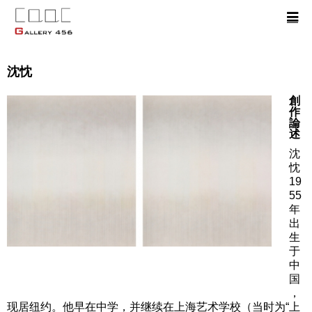
沈忱
創
作
論
述
沈
忱
19
55
年
出
生
于
中
国
，
现居纽约。他早在中学，并继续在上海艺术学校（当时为“上