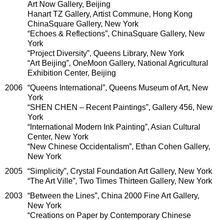
Art Now Gallery, Beijing
Hanart TZ Gallery, Artist Commune, Hong Kong
ChinaSquare Gallery, New York
“Echoes & Reflections”, ChinaSquare Gallery, New
York
“Project Diversity”, Queens Library, New York
“Art Beijing”, OneMoon Gallery, National Agricultural
Exhibition Center, Beijing
2006
“Queens International”, Queens Museum of Art, New
York
“SHEN CHEN – Recent Paintings”, Gallery 456, New
York
“International Modern Ink Painting”, Asian Cultural
Center, New York
“New Chinese Occidentalism”, Ethan Cohen Gallery,
New York
2005
“Simplicity”, Crystal Foundation Art Gallery, New York
“The Art Ville”, Two Times Thirteen Gallery, New York
2003
“Between the Lines”, China 2000 Fine Art Gallery,
New York
“Creations on Paper by Contemporary Chinese