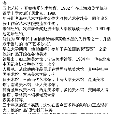
海
五七艺校”）开始接受艺术教育。1982 年在上海戏剧学院获
得学士学位后迁居北京。1988
年获斯考海根艺术学院奖金作为驻校艺术家赴美，同年底又
获工作室艺术学院交流学生奖，
来到纽约。次年获全奖赴波士顿大学攻读硕士学位。1991 年
起定居纽约。
沈忱为 80 年代中国抽象绘画和实验水墨的先行者之一，并活
跃于当时的“地下艺术沙龙”。
早在大学期间，他就组织并参加了实验画展“野蔷薇”。之后，
他的作品开始在各地美术
馆展出，如上海美术馆，宁波美术馆等。1984 年，他在北京
中国记者协会举办了第一次个
人展览。从此他的作品展现在世界各地美术馆，其中包括中
国美术馆，罗马美术学院，今
日美术馆，三尚当代艺术馆，上海大学美术馆，昆斯美术
馆，南通美术馆，证大美术馆，
韩香凝当代美术馆，西湖美术馆，多伦美术馆，美国华人博
物馆，辛格美术馆和瑞克琳豪
森美术馆等。
三十年来的艺术实践，沈忱在当今艺术界的影响力正逐渐扩
大，他的作品“促动我们从美