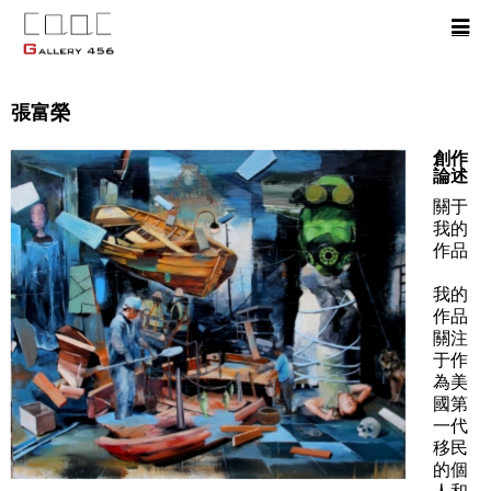
張富榮
創作
論述
關于
我的
作品
我的
作品
關注
于作
為美
國第
一代
移民
的個