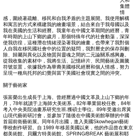
人和
集體
情
感，圍繞著疏離、移民和自我矛盾的主題展開。我使用解構
和寓言的方式來構建我的繪畫場景，結合來自于我母國以及
我在美國的生活和經曆。我童年在中國文革期間的經曆，青
年時期的上山下鄉的歲月，那個特殊年代的社會動蕩，深深
使我彷徨，這種潛在情緒浸染著我的繪畫，也帶來了我對個
人自我在移民國社會中的位置的疑問，我對曆史的保存與刪
除、歸屬與異化以及物質與靈魂之間的二元論關系感興趣。
從我收集的素材中，我將生活、記憶碎片、民間藝術及圖騰
符號並置，依據我作為華裔美國移民經曆和個人情感，努力
呈現一種烏托邦的幻覺與當下美國社會現實之間的沖突。
關于藝術家
張富榮出生成長于上海。曾經曆過中國文革及上山下鄉的年
月，78年就讀于上海師大美術系，82年畢業留校任教，84年
考入中央美院油畫系研究生班.獲碩士學位。89年受邀出席黃
山現代藝術研討會，並參加了隨後在中國美術館舉辦的中國
首屆前衛藝術展。同年6月出國，進入美國Skowhegan藝術
學校創作研習。自 1989 年移居美國以來，他的作品曾在東京
都美術館、貝爾方特美術館、SPRING/BREAK 藝術展和耶