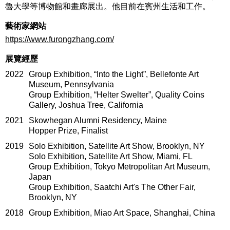
魯大學等博物館和畫廊展出。他目前在賓州生活和工作。
藝術家網站
https://www.furongzhang.com/
展覽經歷
2022
Group Exhibition, “Into the Light”, Bellefonte Art
Museum, Pennsylvania
Group Exhibition, “Helter Swelter”, Quality Coins
Gallery, Joshua Tree, California
2021
Skowhegan Alumni Residency, Maine
Hopper Prize, Finalist
2019
Solo Exhibition, Satellite Art Show, Brooklyn, NY
Solo Exhibition, Satellite Art Show, Miami, FL
Group Exhibition, Tokyo Metropolitan Art Museum,
Japan
Group Exhibition, Saatchi Art's The Other Fair,
Brooklyn, NY
2018
Group Exhibition, Miao Art Space, Shanghai, China