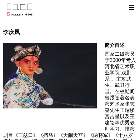
李庆凤
簡介自述
国家二级演员
于2000年考入
河北省艺术职
业学院“戏剧
系”。主攻武
生、武丑行
当。在校期间
曾跟随著名表
演艺术家张志
奎先生王瑞楼
宫吉星以及王
建铭等优秀教
师学习。排演
剧目《三岔口》《挡马》《大闹天宫》《两将军》《十八罗