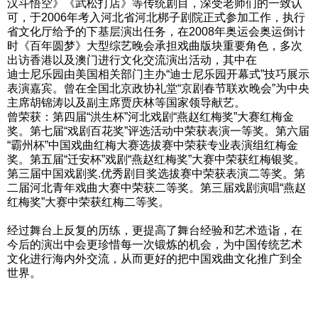
汉斗悟空》《武松打店》等传统剧目，深受老师们的一致认
可，于2006年考入河北省河北梆子剧院正式参加工作，执行
省文化厅给予的下基层演出任务，在2008年奥运会奥运倒计
时《百年圆梦》大型综艺晚会承担戏曲版块重要角色，多次
出访香港以及澳门进行文化交流演出活动，其中在
迪士尼乐园由美国相关部门主办“迪士尼乐园开幕式”技巧展示
表演嘉宾。曾在全国北京政协礼堂“京剧春节联欢晚会”为中央
主席胡锦涛以及副主席贾庆林等国家领导献艺。
曾荣获：第四届“洪生杯”河北戏剧“燕赵红梅奖”大赛红梅金
奖。第七届“戏剧百花奖”评选活动中荣获表演一等奖。第六届
“霸州杯”中国戏曲红梅大赛选拔赛中荣获专业表演组红梅金
奖。第五届“迁安杯”戏剧“燕赵红梅奖”大赛中荣获红梅银奖。
第三届中国戏剧奖.优秀剧目奖选拔赛中荣获表演二等奖。第
二届河北青年戏曲大赛中荣获二等奖。第三届戏剧演唱“燕赵
红梅奖”大赛中荣获红梅二等奖。
经过舞台上反复的历练，更提高了舞台经验和艺术造诣，在
今后的演出中会更珍惜每一次锻炼的机会，为中国传统艺术
文化进行海内外交流，从而更好的把中国戏曲文化推广到全
世界。