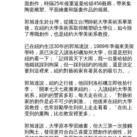
面創作，時隔25年後重返曼哈頓456藝廊，帶來集
陶瓷雕塑、平面繪畫和版畫作品的個展。
郭旭達生於台灣，從國立台灣師範大學美術系畢業
後，在紐約大學美術系取得雕塑碩士學位，如今除
了專職創作，也是紐約大學美術系教授。
已在紐約生活30年的郭旭達說，1989年準備來美留
學時，原已決定入讀洛杉磯加州大學，但還是想到
紐約看一下；「記得當天下大雨，我一出曼哈頓的
地鐵就踩到狗屎，但一踩到紐約的地面，還是決定
要到這裡來，紐約對藝術家有著莫名的吸引力。」
郭旭達說，紐約之行後，他回到洛杉磯立即收拾行
李，「開車七天七夜搬來紐約」，入讀紐約大學美
術系，紐約的豐富多彩，每天走在街上，「對藝術
家的創作是必不可少的刺激」；他後來在紐約大學
當教授，也常鼓勵學生到街上走走看看，「在街上
受到的薰陶，比在教室裡更多」。
郭旭達說，大學原本學習繪畫，但大三第一次接觸
到陶土，發現更符合自己喜愛立體創作的個性，於