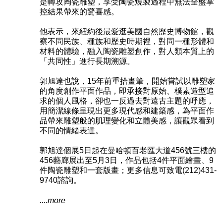
是轉攻陶瓷雕塑，享受陶瓷燒製過程中無法全盤掌
控結果帶來的驚喜感。
他表示，來紐約後最愛逛美國自然歷史博物館，觀
察不同民族、種族和歷史時期裡，對同一種形體和
材料的體驗，融入陶瓷雕塑創作，對人類本質上的
「共同性」進行長期溯源。
郭旭達也說，15年前重拾畫筆，開始嘗試以雕塑家
的角度創作平面作品，即承接對原始、樸素造型追
求的個人風格，卻也一反過去對遠古主題的呼應，
用簡潔線條呈現出更多現代感和建築感，為平面作
品帶來雕塑般的肌理變化和立體美感，讓觀眾看到
不同的情緒表達。
郭旭達個展5日起在曼哈頓百老匯大道456號三樓的
456藝廊展出至5月3日，作品包括4件平面繪畫、9
件陶瓷雕塑和一套版畫；更多信息可致電(212)431-
9740諮詢。
....more