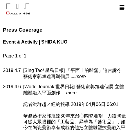
Press Coverage
Event & Activity |
SHIDA KUO
Page 1 of 1
2019.4.7
[Sing Tao/ 星島日報] 「平面上的雕塑」追古訴今
藝術家郭旭達再辦個展
....more
2019.4.6
[World Journal/ 世界日報] 藝術家郭旭達個展 立體
雕塑融入平面創作
....more
記者洪群超／紐約報導 2019年04月06日 06:01
華裔藝術家郭旭達30年來潛心陶瓷雕塑，力證陶瓷
可從大眾眼裡的「工藝品」昇華為「藝術品」，如
今在陶瓷藝術卓有成就的他把立體雕塑技藝融入平