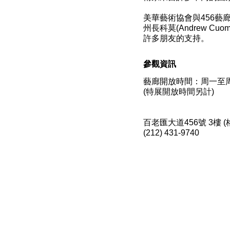
美華藝術協會與456藝廊感謝國家藝
州長科莫(Andrew Cuomo)、
許多朋友的支持。
參觀資訊
藝廊開放時間：周一至周
(特展開放時間另計)
百老匯大道456號 3樓 
(212) 431-9740