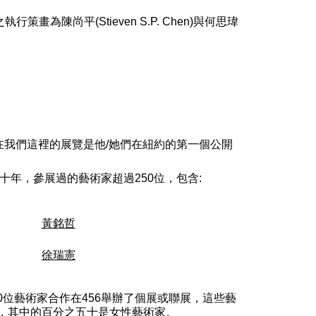
策畫為陳尚平(Stieven S.P. Chen)與何思瑋
在我們這裡的展覽是他/她們在紐約的第一個公開
十年，參展過的藝術家超過250位，包含:
黃銘哲
徐瑞憲
90位藝術家合作在456舉辦了個展或聯展，這些藝
時，其中的百分之五十是女性藝術家。