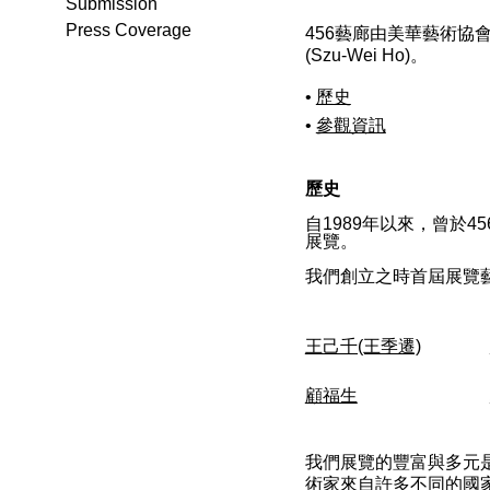
Submission
Press Coverage
456藝廊由美華藝術協會
(Szu-Wei Ho)。
•
歷史
•
參觀資訊
歷史
自1989年以來，曾於
展覽。
我們創立之時首屆展覽
王己千(王季遷)
顧福生
我們展覽的豐富與多元是我
術家來自許多不同的國