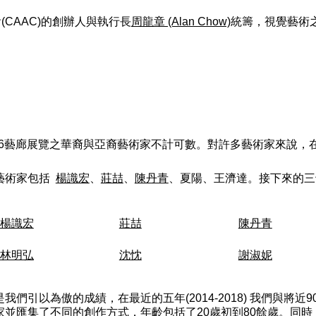
(CAAC)的創辦人與執行長
周龍章 (Alan Chow)
統籌，視覺藝術之執行
456藝廊展覽之華裔與亞裔藝術家不計可數。對許多藝術家來說，
藝術家包括
楊識宏
、
莊喆
、
陳丹青
、夏陽、王濟達。接下來的三
楊識宏
莊喆
陳丹青
林明弘
沈忱
謝淑妮
們引以為傲的成績，在最近的五年(2014-2018) 我們與將近
家並匯集了不同的創作方式，年齡包括了20歲初到80餘歲。同