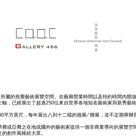
協會所屬的視覺藝術展覽空間。在藝廊營業時間以及特約時間內開
主軸，已經展出了超過250位來自世界各地知名藝術家與新秀藝
700平方英尺，每年展出八到十二檔的個展 ∕ 聯展，並不定期舉
華裔或亞裔之在地或國外的藝術家提供一個非商業導向的展覽空
泛的創作風格給大眾。